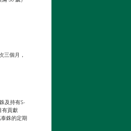
次三個月，
泰銖及持有S-
目有貢獻 
交60萬泰銖的定期