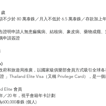
歲 
不少於 80 萬泰銖／月入不低於 6.5 萬泰銖／存款加上
告證明申請人無患痲瘋病、結核病、象皮病、藥物成癮、
偶申請簽證 
 
a）
政府和旅遊局推廣，以國家級俱樂部會員方式吸引全球各
hailand Elite Visa（又稱 Privilege Card），是
 
 Elite 會員
 年／20 年，視乎會籍年卡計劃
00,000泰銖 (個人)