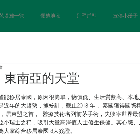
芭堤雅一覽
優越地段
別墅戶型
宣傳小册子
鐘
– 東南亞的天堂
望能移居泰國，原因很簡單，物價低、生活質數高、本地
近年的大趨勢，據統計，截止2018 年， 泰國獲得國際權
66 家，居東盟之首 。 醫療技術名列前茅手術，失敗率世界
亞小瑞士之稱，吸引大量高淨值人士優生保健。其心臟、
為大家綜合移居泰國 8大簽證。