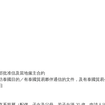
部批准信及當地僱主合約
訪泰國目的／有泰國貿易夥伴通信的文件，及有泰國貿易
日
系親屬（配偶、子女及父母，若子女滿 20 歲，申請人須滿 