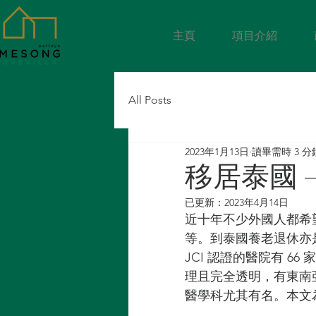
主頁
項目介紹
All Posts
2023年1月13日
讀畢需時 3 分
移居泰國 
已更新：
2023年4月14日
近十年不少外國人都希
等。到泰國養老退休亦是
JCI 認證的醫院有 
理且完全透明，有東南
醫學科尤其有名。本文