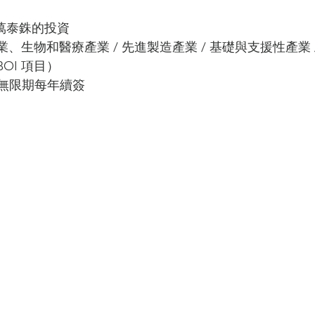
 萬泰銖的投資
、生物和醫療產業 / 先進製造產業 / 基礎與支援性產業 
I 項目） 
可無限期每年續簽