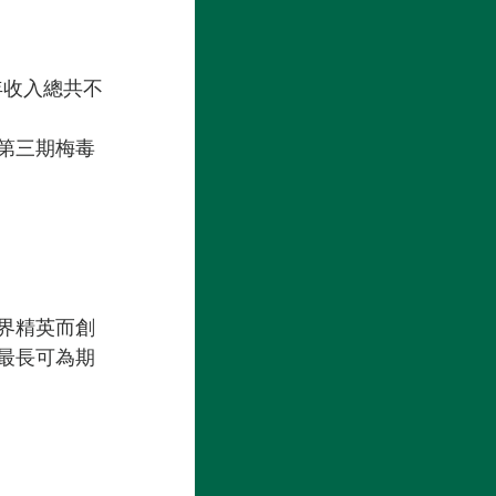
年收入總共不
第三期梅毒 
界精英而創
一個最長可為期 