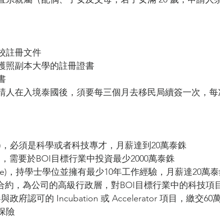
校註冊文件 
護照副本大學的註冊證書 
書
請人在入境泰國後，須要每三個月去移民局續簽一次，每
ent)，必須是科學或者科技專才，月薪達到20萬泰銖
tor)，需要於BOI目標行業中投資最少2000萬泰銖 
utive)，持學士學位並擁有最少10年工作經驗，月薪達20萬
工作合約，為公司的高級行政層，對BOI目標行業中的科技項
，參與政府認可的 Incubation 或 Accelerator 項目，繳
保險