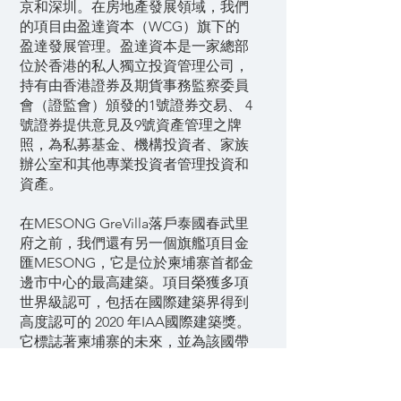
京和深圳。在房地產發展領域，我們
的項目由盈達資本（WCG）旗下的
盈達發展管理。盈達資本是一家總部
位於香港的私人獨立投資管理公司，
持有由香港證券及期貨事務監察委員
會（證監會）頒發的1號證券交易、 4
號證券提供意見及9號資產管理之牌
照，為私募基金、機構投資者、家族
辦公室和其他專業投資者管理投資和
資產。
在MESONG GreVilla落戶泰國春武里
府之前，我們還有另一個旗艦項目金
匯MESONG，它是位於柬埔寨首都金
邊市中心的最高建築。項目榮獲多項
世界級認可，包括在國際建築界得到
高度認可的 2020 年IAA國際建築獎。
它標誌著柬埔寨的未來，並為該國帶
來了美好的生活水平。