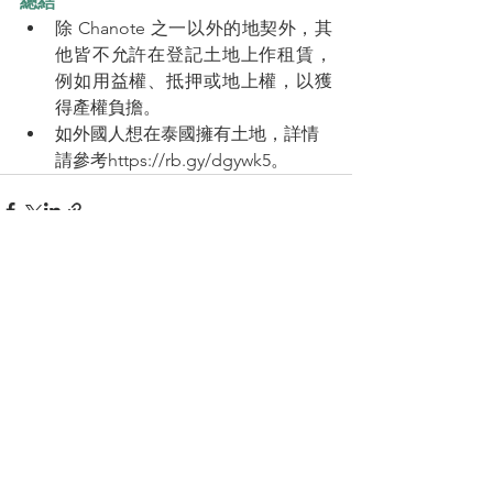
總結
除 Chanote 之一以外的地契外，其
他皆不允許在登記土地上作租賃，
例如用益權、抵押或地上權，以獲
得產權負擔。
如外國人想在泰國擁有土地，詳情
請參考
https://rb.gy/dgywk5
。
查看全部
最新文章